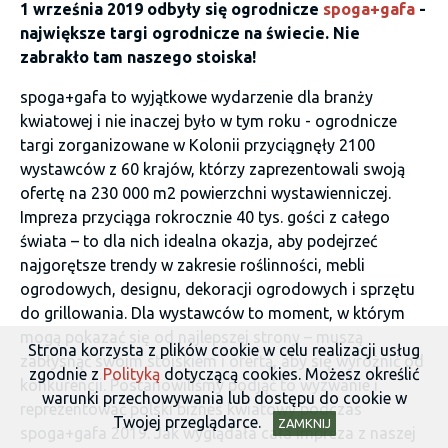
1 września 2019 odbyły się ogrodnicze
spoga+gafa
-
największe targi ogrodnicze na świecie. Nie
zabrakło tam naszego stoiska!
spoga+gafa to wyjątkowe wydarzenie dla branży
kwiatowej i nie inaczej było w tym roku - ogrodnicze
targi zorganizowane w Kolonii przyciągnęły 2100
wystawców z 60 krajów, którzy zaprezentowali swoją
ofertę na 230 000 m2 powierzchni wystawienniczej.
Impreza przyciąga rokrocznie 40 tys. gości z całego
świata – to dla nich idealna okazja, aby podejrzeć
najgorętsze trendy w zakresie roślinności, mebli
ogrodowych, designu, dekoracji ogrodowych i sprzętu
do grillowania. Dla wystawców to moment, w którym
mogą pokazać się od najlepszej strony – muszą
Strona korzysta z plików cookie w celu realizacji usług
zabłysnąć swoim stoiskiem i ofertą, aby się wyróżnić od
zgodnie z
Polityką
dotyczącą cookies. Możesz określić
konkurencji. Postanowiliśmy podjąć to wyzwanie i
warunki przechowywania lub dostępu do cookie w
reprezentować polski biznes kwiatowy podczas
Twojej przeglądarce.
ZAMKNIJ
spoga+gafa 2019. Jak wyglądała cała impreza z naszej