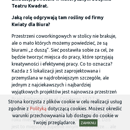
Teatru Kwadrat.
Jaką rolę odgrywają tam rośliny od firmy
Kwiaty dla Biura?
Przestrzeni coworkingowych w stolicy nie brakuje,
ale o mało których możemy powiedzieć, że są
biurami „z duszą”. Sieć postawiła sobie za cel, że
będzie tworzyć miejsca do pracy, które sprzyjają
kreatywności i efektywnej pracy. Co to oznacza?
Każda z 5 lokalizacji jest zaprojektowana i
przemyślana w najdrobniejszym szczególe, ale
jednym z najciekawszych i najbardziej
wyjątkowych projektów jest najnowsza przestrzeń
Brain Embassy przy ul. Czackiego 15/17 w
Strona korzysta z plików cookie w celu realizacji usług
Warszawie. Mieszkańcom tego miasta ten adres
zgodnie z
Polityką
dotyczącą cookies. Możesz określić
jest dobrze znany – właśnie tam jeszcze do 2010
warunki przechowywania lub dostępu do cookie w
roku mieścił się legendarny Teatr Kwadrat. Dziś
Twojej przeglądarce.
ZAMKNIJ
jest to miejsce o zupełnie innym charakterze… ale