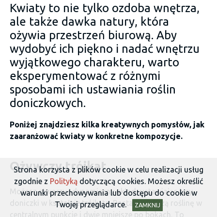
Kwiaty to nie tylko ozdoba wnętrza,
ale także dawka natury, która
ożywia przestrzeń biurową. Aby
wydobyć ich piękno i nadać wnętrzu
wyjątkowego charakteru, warto
eksperymentować z różnymi
sposobami ich ustawiania roślin
doniczkowych.
Poniżej znajdziesz kilka kreatywnych pomysłów, jak
zaaranżować kwiaty w konkretne kompozycje.
Ożywczy trójkąt
Strona korzysta z plików cookie w celu realizacji usług
zgodnie z
Polityką
dotyczącą cookies. Możesz określić
Możesz stworzyć dynamiczny układ, ustawiając trzy
warunki przechowywania lub dostępu do cookie w
doniczki w kształcie trójkąta. Postaw większą roślinę w
Twojej przeglądarce.
ZAMKNIJ
centralnym punkcie i dwie mniejsze po bokach. To