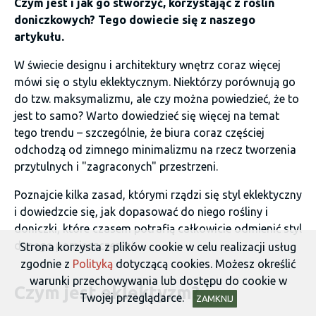
Czym jest i jak go stworzyć, korzystając z roślin
doniczkowych? Tego dowiecie się z naszego
artykułu.
W świecie designu i architektury wnętrz coraz więcej
mówi się o stylu eklektycznym. Niektórzy porównują go
do tzw. maksymalizmu, ale czy można powiedzieć, że to
jest to samo? Warto dowiedzieć się więcej na temat
tego trendu – szczególnie, że biura coraz częściej
odchodzą od zimnego minimalizmu na rzecz tworzenia
przytulnych i "zagraconych" przestrzeni.
Poznajcie kilka zasad, którymi rządzi się styl eklektyczny
i dowiedzcie się, jak dopasować do niego rośliny i
doniczki, które czasem potrafią całkowicie odmienić styl
danego pomieszczenia!
Strona korzysta z plików cookie w celu realizacji usług
zgodnie z
Polityką
dotyczącą cookies. Możesz określić
warunki przechowywania lub dostępu do cookie w
Czym jest eklektyzm?
Twojej przeglądarce.
ZAMKNIJ