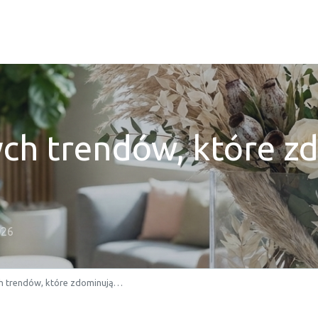
ych trendów, które z
026
ch trendów, które zdominują…