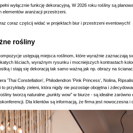
 pełni wyłącznie funkcję dekoracyjną. W 2026 roku rośliny są planowa
 elementów aranżacji przestrzeni. 
eraz coraz częścij widać w projektach biur i przestrzeni eventowych! 
żne rośliny 
 kompozycje ustępują miejsca roślinom, które wyraźnie zaznaczają s
okatych liściach, wyraźnym rysunku i mocniejszych kontrastach kol
ostką i stają się dekoracją tak samo ważną jak np. obrazy na ścianac
ra 'Thai Constellation', Philodendron 'Pink Princess', Nolina, Ripsali
to przykłady zieleni, która nigdy nie pozostaje obojętna i zdecydowani
rośliny tworzą naturalne „punkty wow” w biurze - są idealne zarówno 
konferencji. Dla klientów są informacją, że firma jest nowoczesna i d