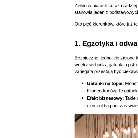
Zieleń w biurach coraz rzadziej
stanowią jeden z podstawowych
Oto pięć kierunków, które już t
1. Egzotyka i odwa
Bezpieczne, jednolicie zielone
wnętrz wchodzą gatunki o pstr
variegata przestają być ciekaw
Gatunki na topie:
 Monste
Filodendronów. Te gatunki 
Efekt biznesowy:
 Takie 
element tła podczas wideo