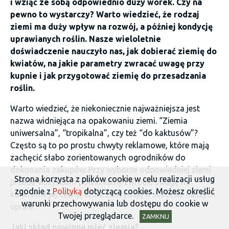
i wziąć ze sobą odpowiednio duży worek. Czy na
pewno to wystarczy? Warto wiedzieć, że rodzaj
ziemi ma duży wpływ na rozwój, a później kondycję
uprawianych roślin. Nasze wieloletnie
doświadczenie nauczyło nas, jak dobierać ziemię do
kwiatów, na jakie parametry zwracać uwagę przy
kupnie i jak przygotować ziemię do przesadzania
roślin.
Warto wiedzieć, że niekoniecznie najważniejsza jest
nazwa widniejąca na opakowaniu ziemi. “Ziemia
uniwersalna”, “tropikalna”, czy też “do kaktusów”?
Często są to po prostu chwyty reklamowe, które mają
zachęcić słabo zorientowanych ogrodników do
dokonania zakupów. Przy wyborze odpowiedniej ziemi
Strona korzysta z plików cookie w celu realizacji usług
przede wszystkim powinniśmy zwrócić uwagę na
zgodnie z
Polityką
dotyczącą cookies. Możesz określić
konkretne jej cechy, które zdecydują o sukcesie naszych
warunki przechowywania lub dostępu do cookie w
upraw.
Twojej przeglądarce.
ZAMKNIJ
Jaki skład powinna mieć ziemia?